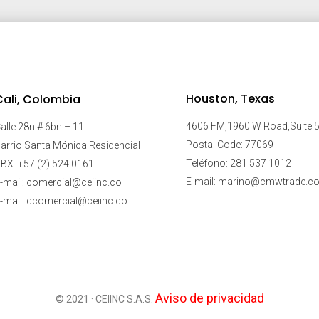
Houston, Texas
Cali, Colombia
4606 FM,1960 W Road,Suite 
alle 28n # 6bn – 11
Postal Code: 77069
arrio Santa Mónica Residencial
Teléfono: 281 537 1012
BX: +57 (2) 524 0161
E-mail: marino@cmwtrade.c
-mail: comercial@ceiinc.co
-mail: dcomercial@ceiinc.co
Aviso de privacidad
© 2021 · CEIINC S.A.S.